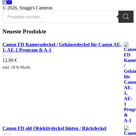
© 2026, Sniggi's Cameras
Products
search
Neueste Produkte
Canon FD Kameradeckel / Gehäusedeckel für Canon AE-
1, AE-1 Program & A-1
12,99
€
Bewertet
mit
inkl. 19 % MwSt.
0
von
5
Canon FD old Objektivdeckel hinten / Rückdeckel