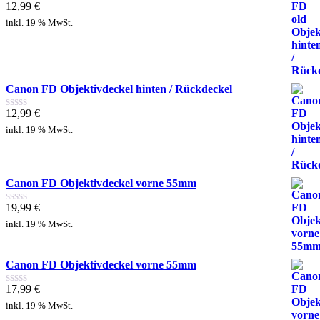
12,99
€
Bewertet
mit
inkl. 19 % MwSt.
0
von
5
Canon FD Objektivdeckel hinten / Rückdeckel
12,99
€
Bewertet
mit
inkl. 19 % MwSt.
0
von
5
Canon FD Objektivdeckel vorne 55mm
19,99
€
Bewertet
mit
inkl. 19 % MwSt.
0
von
5
Canon FD Objektivdeckel vorne 55mm
17,99
€
Bewertet
mit
inkl. 19 % MwSt.
0