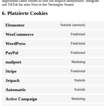
abgerufenen Daten werden so weit wie möglich anonymisiert. Instagram
und TikTok hat seine Sitze in den Vereinigten Staaten
6. Platzierte Cookies
Elementor
Statistik (anonym)
Consent
to
WooCommerce
Funktional
service
Consent
elementor
to
WordPress
Funktional
service
Consent
woocommer
to
PayPal
Funktional
service
Consent
wordpress
to
mailpoet
Marketing
service
Consent
paypal
to
Stripe
Funktional
service
Consent
mailpoet
to
Jetpack
Statistik
service
Consent
stripe
to
Automattic
Statistik
service
Consent
jetpack
to
Active Campaign
Marketing
service
Consent
automattic
to