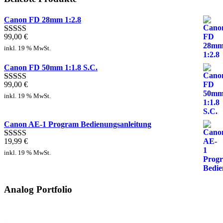
Canon FD 28mm 1:2.8
99,00
€
Bewertet mit
5.00
von 5
inkl. 19 % MwSt.
Canon FD 50mm 1:1.8 S.C.
99,00
€
Bewertet mit
5.00
von 5
inkl. 19 % MwSt.
Canon AE-1 Program Bedienungsanleitung
19,99
€
Bewertet mit
5.00
von 5
inkl. 19 % MwSt.
Analog Portfolio