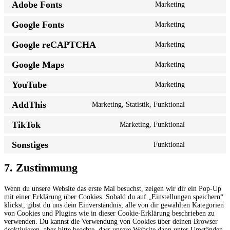
Adobe Fonts
Marketing
service
Consent
active-
to
campaign
Google Fonts
Marketing
service
Consent
adobe-
to
fonts
Google reCAPTCHA
Marketing
service
Consent
google-
to
fonts
Google Maps
Marketing
service
Consent
google-
to
recaptcha
YouTube
Marketing
service
Consent
google-
to
maps
AddThis
Marketing, Statistik, Funktional
service
Consent
youtube
to
TikTok
Marketing, Funktional
service
Consent
addthis
to
Sonstiges
Funktional
service
Consent
tiktok
to
service
7. Zustimmung
sonstiges
Wenn du unsere Website das erste Mal besuchst, zeigen wir dir ein Pop-Up
mit einer Erklärung über Cookies. Sobald du auf „Einstellungen speichern“
klickst, gibst du uns dein Einverständnis, alle von dir gewählten Kategorien
von Cookies und Plugins wie in dieser Cookie-Erklärung beschrieben zu
verwenden. Du kannst die Verwendung von Cookies über deinen Browser
deaktivieren, aber bitte beachte, dass unsere Website dann unter Umständen