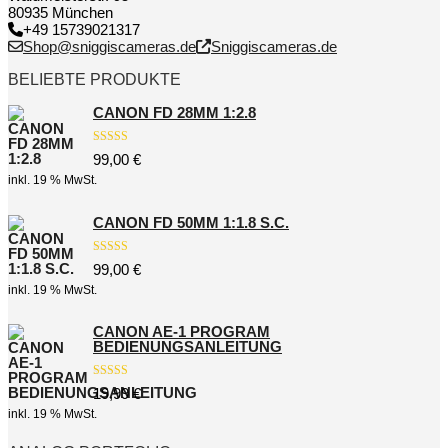
80935 München
+49 15739021317
Shop@sniggiscameras.de
Sniggiscameras.de
BELIEBTE PRODUKTE
CANON FD 28MM 1:2.8
Bewertet mit
99,00
€
5.00
von 5
inkl. 19 % MwSt.
CANON FD 50MM 1:1.8 S.C.
Bewertet mit
99,00
€
5.00
von 5
inkl. 19 % MwSt.
CANON AE-1 PROGRAM
BEDIENUNGSANLEITUNG
Bewertet mit
19,99
€
5.00
von 5
inkl. 19 % MwSt.