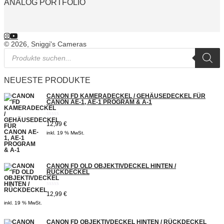
ANALOG PORTFOLIO
© 2026, Sniggi's Cameras
Products
search
NEUESTE PRODUKTE
CANON FD KAMERADECKEL / GEHÄUSEDECKEL FÜR
CANON AE-1, AE-1 PROGRAM & A-1
Bewertet
12,99
€
mit
inkl. 19 % MwSt.
0
von
5
CANON FD OLD OBJEKTIVDECKEL HINTEN /
RÜCKDECKEL
Bewertet
12,99
€
mit
inkl. 19 % MwSt.
0
von
5
CANON FD OBJEKTIVDECKEL HINTEN / RÜCKDECKEL