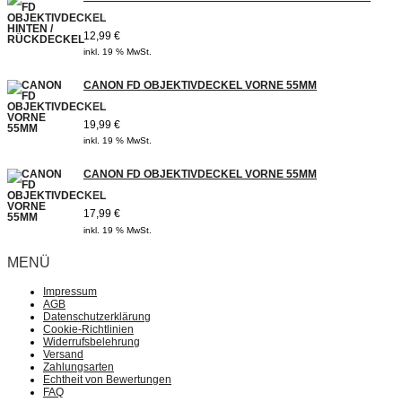
Bewertet
12,99
€
mit
inkl. 19 % MwSt.
0
von
5
CANON FD OBJEKTIVDECKEL VORNE 55MM
Bewertet
19,99
€
mit
inkl. 19 % MwSt.
0
von
5
CANON FD OBJEKTIVDECKEL VORNE 55MM
Bewertet
17,99
€
mit
inkl. 19 % MwSt.
0
von
5
MENÜ
Impressum
AGB
Datenschutzerklärung
Cookie-Richtlinien
Widerrufsbelehrung
Versand
Zahlungsarten
Echtheit von Bewertungen
FAQ